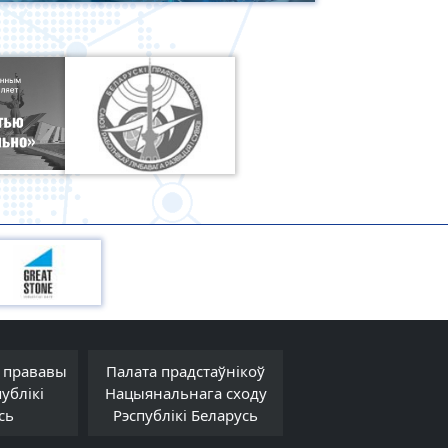
 прававы
Палата прадстаўнікоў
Савет Рэспублік
ублікі
Нацыянальнага сходу
Нацыянальнага сх
сь
Рэспублікі Беларусь
Рэспублікі Белар