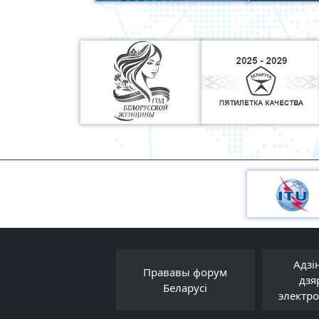
Адзі
Еўразійская
Прававы форум
дзя
анамічная камісія
Беларусі
электр