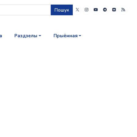
Пошук
а
Раздзелы
Прыёмная