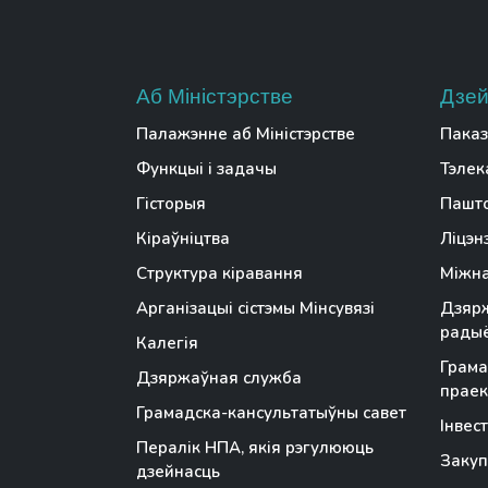
Аб Міністэрстве
Дзей
Палажэнне аб Міністэрстве
Паказ
Функцыі і задачы
Тэлек
Гісторыя
Пашто
Кіраўніцтва
Ліцэн
Структура кіравання
Міжна
Арганізацыі сістэмы Мінсувязі
Дзярж
радыё
Калегія
Грама
Дзяржаўная служба
праек
Грамадска-кансультатыўны савет
Інвес
Пералік НПА, якія рэгулююць
Закуп
дзейнасць