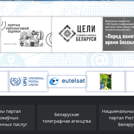
ны партал
Нацыянальны
Беларускае
ржаўных
партал Рэсп
тэлеграфнае агенцтва
онных паслуг
Белару