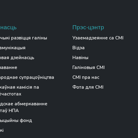
насць
Прэс-цэнтр
чыкі развіцця галіны
Узаемадзеянне са СМІ
амунікацыя
Відэа
вая дзейнасць
Навіны
заванне
Галіновыя СМІ
роднае супрацоўніцтва
СМІ пра нас
аўная камісія па
Фота для СМІ
частотах
дскае абмеркаванне
таў НПА
тыцыйны фонд
кі