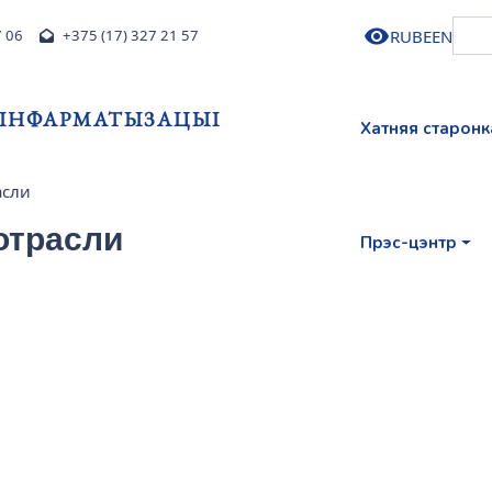
RU
BE
EN
7 06
+375 (17) 327 21 57
І ІНФАРМАТЫЗАЦЫІ
Хатняя старонк
асли
отрасли
Прэс-цэнтр