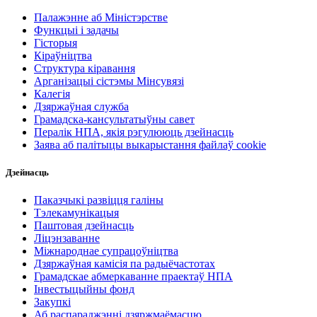
Палажэнне аб Міністэрстве
Функцыі і задачы
Гісторыя
Кіраўніцтва
Структура кіравання
Арганізацыі сістэмы Мінсувязі
Калегія
Дзяржаўная служба
Грамадска-кансультатыўны савет
Пералік НПА, якія рэгулююць дзейнасць
Заява аб палітыцы выкарыстання файлаў cookie
Дзейнасць
Паказчыкі развіцця галіны
Тэлекамунікацыя
Паштовая дзейнасць
Ліцэнзаванне
Міжнароднае супрацоўніцтва
Дзяржаўная камісія па радыёчастотах
Грамадскае абмеркаванне праектаў НПА
Інвестыцыйны фонд
Закупкі
Аб распараджэнні дзяржмаёмасцю