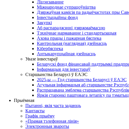
Ліцэнзаванне
Міжнароднае супрацоўніцтва
Дзяржаўная камісія па радыёчастотах пры Саве
Інвестыцыйны фонд
Закупкі
Аб распараджэнні дзяржмаёмасцю
Тэхнічнае нармаванне і стандартызацыя
Ахова працы і пажарная бяспека
Кантрольная (наглядная) дзейнасць
Кібербяспека
Антыкарупцыйная дзейнасць
Увазе інвестараў
Беларускі фонд фінансавай падтрымкі прадпр
Інфармацыя для інвестараў
Старшынства Беларусі ў ЕАЭС
2025-ы — Год старшынства Беларусі ў ЕАЭС
Агульная інфармацыя аб старшынстве Рэспублік
Распрацавана эмблема старшынства Рэспублік
Яркія старонкі паштовага летапісу па тэмат
Прыёмная
Пытанні, якія часта задаюць
Кантакты
Графік прыёму
«Прамая тэлефонная лінія»
Электронныя звароты