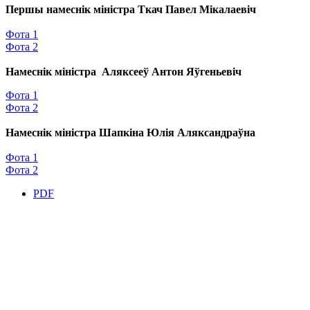
Першы намеснік міністра Ткач Павел Мікалаевіч
Фота 1
Фота 2
Намеснік міністра
Аляксееў Антон Яўгеньевіч
Фота 1
Фота 2
Намеснік міністра Шапкіна Юлія Аляксандраўна
Фота 1
Фота 2
PDF