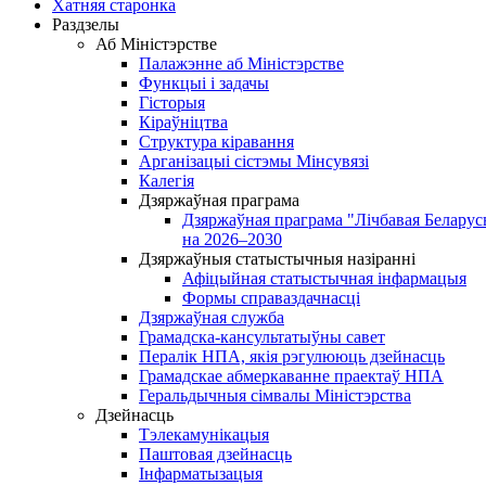
Хатняя старонка
Раздзелы
Аб Міністэрстве
Палажэнне аб Міністэрстве
Функцыі і задачы
Гісторыя
Кіраўніцтва
Структура кіравання
Арганізацыі сістэмы Мінсувязі
Калегія
Дзяржаўная праграма
Дзяржаўная праграма "Лічбавая Беларус
на 2026–2030
Дзяржаўныя статыстычныя назіранні
Афіцыйная статыстычная інфармацыя
Формы справаздачнасці
Дзяржаўная служба
Грамадска-кансультатыўны савет
Пералік НПА, якія рэгулююць дзейнасць
Грамадскае абмеркаванне праектаў НПА
Геральдычныя сімвалы Міністэрства
Дзейнасць
Тэлекамунікацыя
Паштовая дзейнасць
Інфарматызацыя