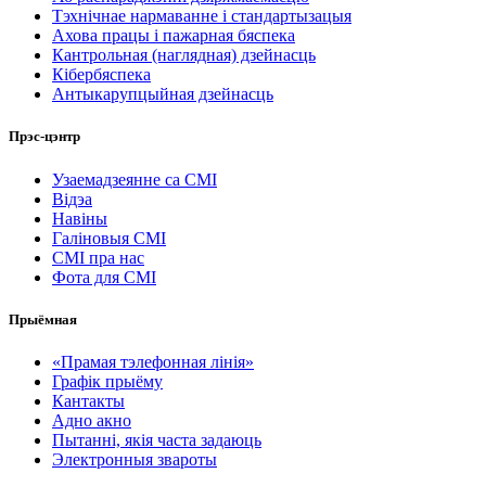
Тэхнічнае нармаванне і стандартызацыя
Ахова працы і пажарная бяспека
Кантрольная (наглядная) дзейнасць
Кібербяспека
Антыкарупцыйная дзейнасць
Прэс-цэнтр
Узаемадзеянне са СМІ
Відэа
Навіны
Галіновыя СМІ
СМІ пра нас
Фота для СМІ
Прыёмная
«Прамая тэлефонная лінія»
Графік прыёму
Кантакты
Адно акно
Пытанні, якія часта задаюць
Электронныя звароты