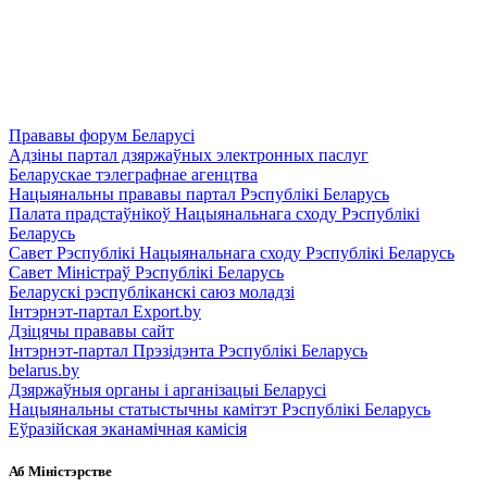
Прававы форум Беларусі
Адзіны партал дзяржаўных электронных паслуг
Беларускае тэлеграфнае агенцтва
Нацыянальны прававы партал Рэспублікі Беларусь
Палата прадстаўнікоў Нацыянальнага сходу Рэспублікі
Беларусь
Савет Рэспублікі Нацыянальнага сходу Рэспублікі Беларусь
Савет Міністраў Рэспублікі Беларусь
Беларускі рэспубліканскі саюз моладзі
Інтэрнэт-партал Export.by
Дзіцячы прававы сайт
Інтэрнэт-партал Прэзідэнта Рэспублікі Беларусь
belarus.by
Дзяржаўныя органы і арганізацыі Беларусі
Нацыянальны статыстычны камітэт Рэспублікі Беларусь
Еўразійская эканамічная камісія
Аб Міністэрстве