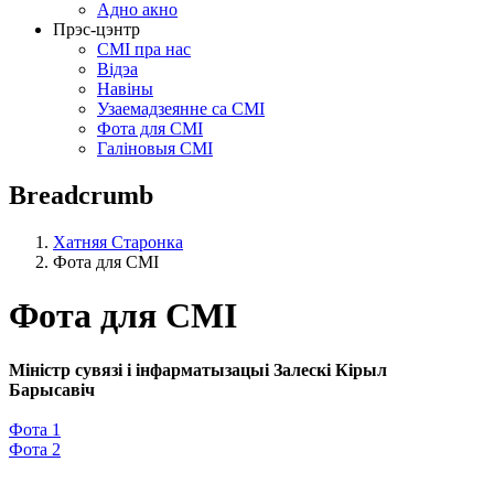
Адно акно
Прэс-цэнтр
СМІ пра нас
Відэа
Навіны
Узаемадзеянне са СМІ
Фота для СМІ
Галіновыя СМІ
Breadcrumb
Хатняя Старонка
Фота для СМІ
Фота для СМІ
Міністр сувязі і інфарматызацыі Залескі Кірыл
Барысавіч
Фота 1
Фота 2