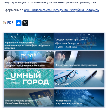
папулярызацыі ролі жанчын у захаванні і развіцці грамадства.
Інфармацыя з
афіцыйнага сайта Прэзідэнта Рэспублікі Беларусь
PDF