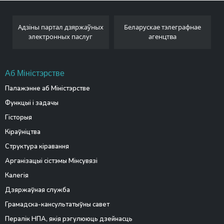
Адзіны партал дзяржаўных
Беларускае тэлеграфнае
электронных паслуг
агенцтва
Аб Міністэрстве
Палажэнне аб Міністэрстве
Функцыі і задачы
Гісторыя
Кіраўніцтва
Структура кіравання
Арганізацыі сістэмы Мінсувязі
Калегія
Дзяржаўная служба
Грамадска-кансультатыўны савет
Пералік НПА, якія рэгулююць дзейнасць