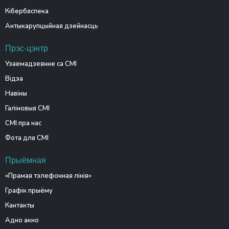
Кібербяспека
Антыкарупцыйная дзейнасць
Прэс-цэнтр
Узаемадзеянне са СМІ
Відэа
Навіны
Галіновыя СМІ
СМІ пра нас
Фота для СМІ
Прыёмная
«Прамая тэлефонная лінія»
Графік прыёму
Кантакты
Адно акно