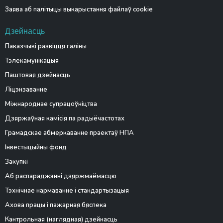
Заява аб палітыцы выкарыстання файлаў cookie
Дзейнасць
Паказчыкі развіцця галіны
Тэлекамунікацыя
Паштовая дзейнасць
Ліцэнзаванне
Міжнароднае супрацоўніцтва
Дзяржаўная камісія па радыёчастотах
Грамадскае абмеркаванне праектаў НПА
Інвестыцыйны фонд
Закупкі
Аб распараджэнні дзяржмаёмасцю
Тэхнічнае нармаванне і стандартызацыя
Ахова працы і пажарная бяспека
Кантрольная (наглядная) дзейнасць