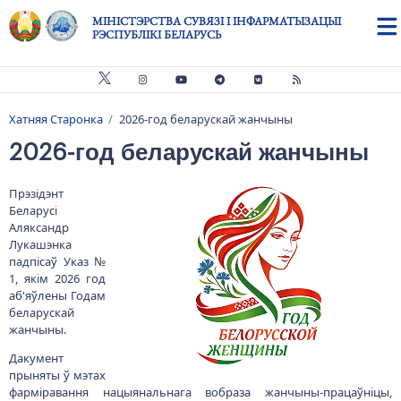
Skip to main content
МІНІСТЭРСТВА СУВЯЗІ І ІНФАРМАТЫЗАЦЫІ
РЭСПУБЛІКІ БЕЛАРУСЬ
Хатняя Старонка
2026-год беларускай жанчыны
Breadcrumb
2026-год беларускай жанчыны
Прэзідэнт
Беларусі
Аляксандр
Лукашэнка
падпісаў Указ №
1, якім 2026 год
аб'яўлены Годам
беларускай
жанчыны.
Дакумент
прыняты ў мэтах
фарміравання нацыянальнага вобраза жанчыны-працаўніцы,