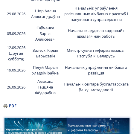
Начальнік упраўлення
Шор Алена
29.08.2026
рэгіянальных лічбавых праектаў і
Аляксандраўна
навуковага суправаджэння
Саўчанка
Начальнік аддзела кадравай і
05.09.2026
Барыс
ідэалагічнай работы
Аляксеевіч
12.09.2026
Залескі Кірыл
Міністр сувязі і інфарматызацыі
(другая
Барысавіч
Рэспублікі Беларусь
суббота)
Пілуй Марыя
Начальнік упраўлення лічбавага
19.09.2026
Уладзіміраўна
развіцця
Амосава
Начальнік сектара бухгалтарскага
26.09.2026
Таццяна
ўліку і метадалогіі
Фёдараўна
PDF