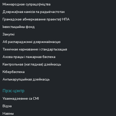
Міжнароднае супрацоўніцтва
Дзяржаўная камісія па радыёчастотах
Грамадскае абмеркаванне праектаў НПА
Інвестыцыйны фонд
Закупкі
Аб распараджэнні дзяржмаёмасцю
Тэхнічнае нармаванне і стандартызацыя
Ахова працы і пажарная бяспека
Кантрольная (наглядная) дзейнасць
Кібербяспека
Антыкарупцыйная дзейнасць
Прэс-цэнтр
Узаемадзеянне са СМІ
Відэа
Навіны