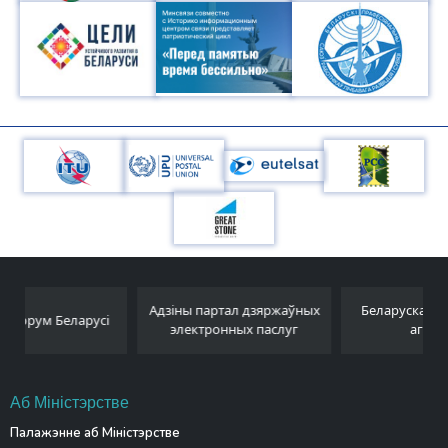
Адзіны партал дзяржаўных
Беларускае тэлеграфнае
электронных паслуг
агенцтва
Аб Міністэрстве
Палажэнне аб Міністэрстве