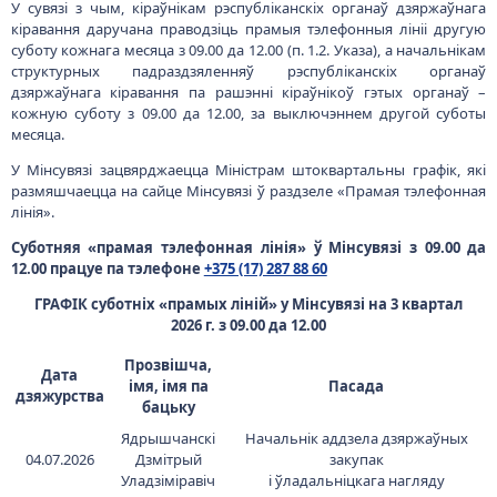
У сувязі з чым, кіраўнікам рэспубліканскіх органаў дзяржаўнага
кіравання даручана праводзіць прамыя тэлефонныя лініі другую
суботу кожнага месяца з 09.00 да 12.00 (п. 1.2. Указа), а начальнікам
структурных падраздзяленняў рэспубліканскіх органаў
дзяржаўнага кіравання па рашэнні кіраўнікоў гэтых органаў –
кожную суботу з 09.00 да 12.00, за выключэннем другой суботы
месяца.
У Мінсувязі зацвярджаецца Міністрам штоквартальны графік, які
размяшчаецца на сайце Мінсувязі ў раздзеле «Прамая тэлефонная
лінія».
Суботняя «прамая тэлефонная лінія» ў Мінсувязі з 09.00 да
12.00 працуе па тэлефоне
+375 (17) 287 88 60
ГРАФІК суботніх «прамых ліній» у Мінсувязі на 3 квартал
2026 г. з 09.00 да 12.00
Прозвішча,
Дата
імя, імя па
Пасада
дзяжурства
бацьку
Ядрышчанскі
Начальнік аддзела дзяржаўных
04.07.2026
Дзмітрый
закупак
Уладзіміравіч
і ўладальніцкага нагляду