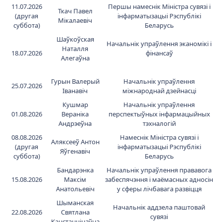
11.07.2026
Першы намеснік Міністра сувязі і
Ткач Павел
(другая
інфарматызацыі Рэспублікі
Мікалаевіч
суббота)
Беларусь
Шаўкоўская
Начальнік упраўлення эканомікі і
Наталля
18.07.2026
фінансаў
Алегаўна
Гурын Валерый
Начальнік упраўлення
25.07.2026
Іванавіч
міжнароднай дзейнасці
Кушмар
Начальнік упраўлення
01.08.2026
Вераніка
перспектыўных інфармацыйных
Андрэеўна
тэхналогій
08.08.2026
Намеснік Міністра сувязі і
Аляксееў Антон
(другая
інфарматызацыі Рэспублікі
Яўгенавіч
суббота)
Беларусь
Бандарэнка
Начальнік упраўлення прававога
15.08.2026
Максім
забеспячэння і маёмасных адносін
Анатольевіч
у сферы лічбавага развіцця
Шыманская
Начальнік аддзела паштовай
22.08.2026
Святлана
сувязi
Канстанцінаўна