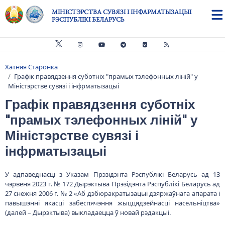
Skip to main content
МІНІСТЭРСТВА СУВЯЗІ І ІНФАРМАТЫЗАЦЫІ
РЭСПУБЛІКІ БЕЛАРУСЬ
Хатняя Старонка
Breadcrumb
Графік правядзення суботніх "прамых тэлефонных ліній" у
Міністэрстве сувязі і інфрматызацыі
Графік правядзення суботніх
"прамых тэлефонных ліній" у
Міністэрстве сувязі і
інфрматызацыі
У адпаведнасці з Указам Прэзідэнта Рэспублікі Беларусь ад 13
чэрвеня 2023 г. № 172 Дырэктыва Прэзідэнта Рэспублікі Беларусь ад
27 снежня 2006 г. № 2 «Аб дэбюракратызацыі дзяржаўнага апарата і
павышэнні якасці забеспячэння жыццядзейнасці насельніцтва»
(далей – Дырэктыва) выкладаецца ў новай рэдакцыі.