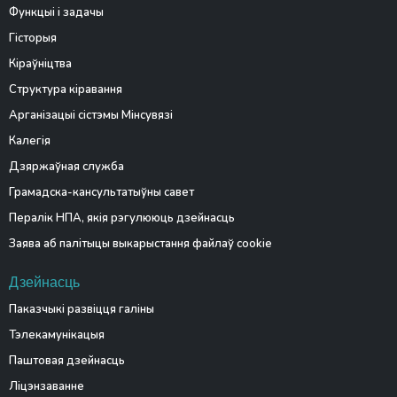
Функцыі і задачы
Гісторыя
Кіраўніцтва
Структура кіравання
Арганізацыі сістэмы Мінсувязі
Калегія
Дзяржаўная служба
Грамадска-кансультатыўны савет
Пералік НПА, якія рэгулююць дзейнасць
Заява аб палітыцы выкарыстання файлаў cookie
Дзейнасць
Паказчыкі развіцця галіны
Тэлекамунікацыя
Паштовая дзейнасць
Ліцэнзаванне