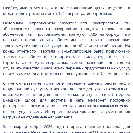
Необходимо отметить, что на сегодняшний день лицензию в
области электросвязи имеют 164 оператора электросвязи.
Основным направлением развития сети электросвязи РУП
«Белтелеком» является завершение процесса переключения
абонентов на программно-аппаратную IMS-платформу, что
позволяет предоставлять абонентам весь спектр современных
телекоммуникационных услуг по одной абонентской линии. На
конец отчетного квартала к IMS-платформе было подключено
3 806,1 тыс. абонентов с приростом к началу года в 33,2 тыс.
Строительство мультисервисных сетей позволяет не только
улучшить качество и расширить перечень предоставляемых услуг,
но и оптимизировать затраты на эксплуатацию сетей электросвязи.
С учетом развития услуг сети передачи данных растет число
подключений к услугам широкополосного доступа, что оказывает
влияние и на ширину внешнего канала доступа в сеть Интернет.
Внешний шлюз для доступа в сеть Интернет постоянно
расширяется также для повышения качества оказываемых услуг
по доступу в сеть Интернет, резервирования и уменьшения
нагрузки на отдельные направления.
За январь-декабрь 2024 года ширина внешнего канала для
доступа в сеть Интернет была увеличена на 590 Гбит/с и составила