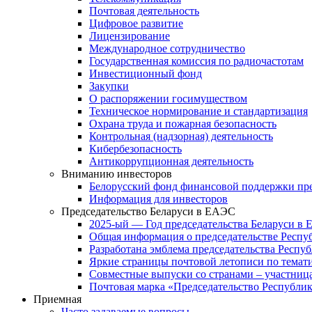
Почтовая деятельность
Цифровое развитие
Лицензирование
Международное сотрудничество
Государственная комиссия по радиочастотам
Инвестиционный фонд
Закупки
О распоряжении госимуществом
Техническое нормирование и стандартизация
Охрана труда и пожарная безопасность
Контрольная (надзорная) деятельность
Кибербезопасность
Антикоррупционная деятельность
Вниманию инвесторов
Белорусский фонд финансовой поддержки пр
Информация для инвесторов
Председательство Беларуси в ЕАЭС
2025-ый — Год председательства Беларуси в
Общая информация о председательстве Респуб
Разработана эмблема председательства Респу
Яркие страницы почтовой летописи по тема
Совместные выпуски со странами – участни
Почтовая марка «Председательство Республик
Приемная
Часто задаваемые вопросы