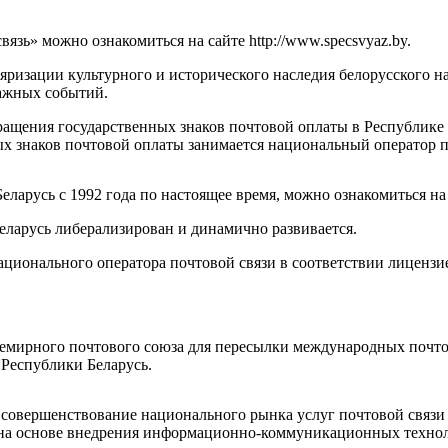
зь» можно ознакомиться на сайте http://www.specsvyaz.by.
яризации культурного и исторического наследия белорусского н
важных событий.
ращения государственных знаков почтовой оплаты в Республике
х знаков почтовой оплаты занимается национальный оператор п
усь с 1992 года по настоящее время, можно ознакомиться на сайте
еларусь либерализирован и динамично развивается.
ационального оператора почтовой связи в соответствии лицензи
семирного почтового союза для пересылки международных почт
 Республики Беларусь.
а совершенствование национального рынка услуг почтовой связи
и на основе внедрения информационно-коммуникационных техн