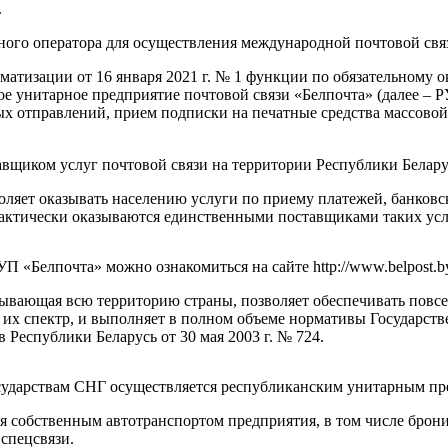
.
ного оператора для осуществления международной почтовой связ
атизации от 16 января 2021 г. № 1 функции по обязательному о
е унитарное предприятие почтовой связи «Белпочта» (далее – 
ых отправлений, прием подписки на печатные средства массово
вщиком услуг почтовой связи на территории Республики Белару
ляет оказывать населению услуги по приему платежей, банковск
рактически оказываются единственными поставщиками таких усл
П «Белпочта» можно ознакомиться на сайте http://www.belpost.b
атывающая всю территорию страны, позволяет обеспечивать пов
 их спектр, и выполняет в полном объеме нормативы Государст
Республики Беларусь от 30 мая 2003 г. № 724.
осударствам СНГ осуществляется республиканским унитарным пр
ся собственным автотранспортом предприятия, в том числе бро
спецсвязи.