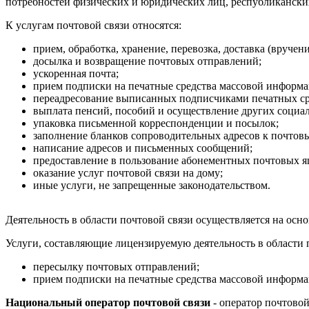
потребностей физических и юридических лиц, республиканских
К услугам почтовой связи относятся:
прием, обработка, хранение, перевозка, доставка (вруче
досылка и возвращение почтовых отправлений;
ускоренная почта;
прием подписки на печатные средства массовой информа
переадресование выписанных подписчиками печатных ср
выплата пенсий, пособий и осуществление других социа
упаковка письменной корреспонденции и посылок;
заполнение бланков сопроводительных адресов к почтов
написание адресов и письменных сообщений;
предоставление в пользование абонементных почтовых я
оказание услуг почтовой связи на дому;
иные услуги, не запрещенные законодательством.
Деятельность в области почтовой связи осуществляется на осн
Услуги, составляющие лицензируемую деятельность в области п
пересылку почтовых отправлений;
прием подписки на печатные средства массовой информац
Национальный оператор почтовой связи
- оператор почтово