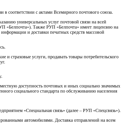
и в соответствии с актами Всемирного почтового союза.
казанию универсальных услуг почтовой связи на всей
РУП «Белпочта»). Также РУП «Белпочта» имеет лицензию на
й информации и доставки печатных средств массовой
сь.
ие и страховые услуги, продавать товары потребительского
уг.
y.
семестную доступность почтовых и иных социально значимых
венного социального стандарта по обслуживанию населения
едприятием «Специальная связь» (далее – РУП «Спецсвязь»).
нированными автомобилями. Доставка отправлений на всем