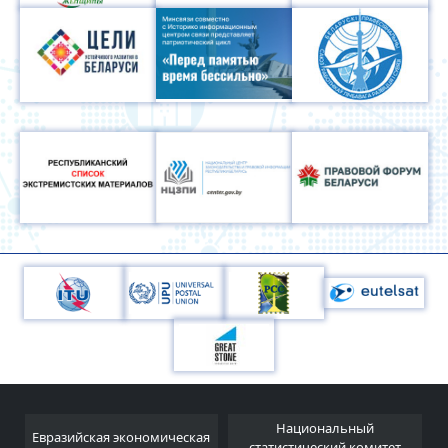
Национальный
Евразийская экономическая
и
статистический комитет